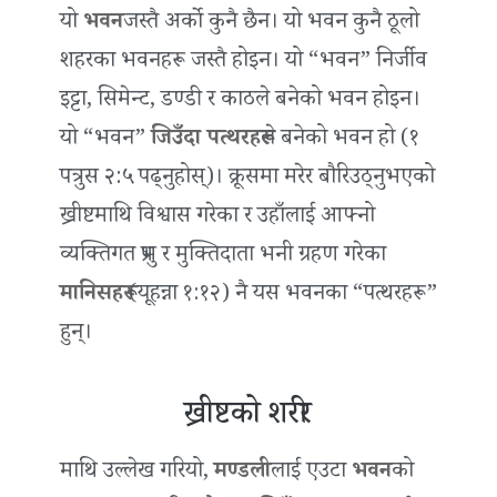
यो
भवन
जस्तै अर्को कुनै छैन। यो भवन कुनै ठूलो
शहरका भवनहरू जस्तै होइन। यो “भवन” निर्जीव
इट्टा, सिमेन्ट, डण्डी र काठले बनेको भवन होइन।
यो “भवन”
जिउँदा पत्थरहरू
ले बनेको भवन हो (१
पत्रुस २:५ पढ्नुहोस्)। क्रूसमा मरेर बौरिउठ्नुभएको
ख्रीष्टमाथि विश्वास गरेका र उहाँलाई आफ्नो
व्यक्तिगत प्रभु र मुक्तिदाता भनी ग्रहण गरेका
मानिसहरू
(यूहन्ना १:१२) नै यस भवनका “पत्थरहरू”
हुन्।
ख्रीष्टको शरीर
माथि उल्लेख गरियो,
मण्डली
लाई एउटा
भवन
को