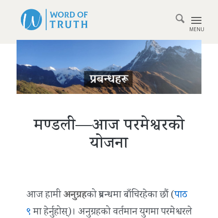
मण्डली—आज परमेश्वरको
योजना
आज हामी
अनुग्रह
को प्रबन्धमा बाँचिरहेका छौं (
पाठ
९
मा हेर्नुहोस्)। अनुग्रहको वर्तमान युगमा परमेश्वरले