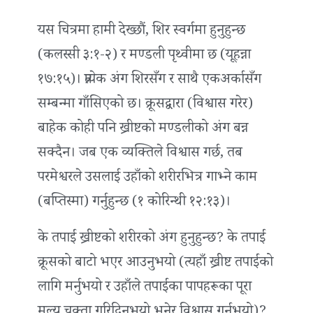
यस चित्रमा हामी देख्छौं, शिर स्वर्गमा हुनुहुन्छ
(कलस्सी ३:१-२) र मण्डली पृथ्वीमा छ (यूहन्ना
१७:१५)। प्रत्येक अंग शिरसँग र साथै एकअर्कासँग
सम्बन्मा गाँसिएको छ। क्रूसद्वारा (विश्वास गरेर)
बाहेक कोही पनि ख्रीष्टको मण्डलीको अंग बन्न
सक्दैन। जब एक व्यक्तिले विश्वास गर्छ, तब
परमेश्वरले उसलाई उहाँको शरीरभित्र गाभ्ने काम
(बप्‍तिस्मा) गर्नुहुन्छ (१ कोरिन्थी १२:१३)।
के तपाईं ख्रीष्टको शरीरको अंग हुनुहुन्छ? के तपाईं
क्रूसको बाटो भएर आउनुभयो (त्यहाँ ख्रीष्ट तपाईंको
लागि मर्नुभयो र उहाँले तपाईंका पापहरूका पूरा