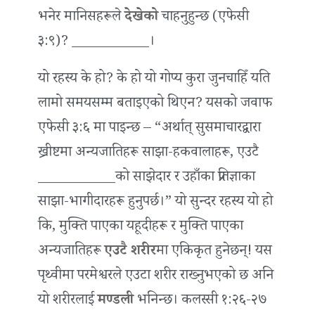
भनेर मानिसहरूले
देखेको
चाहनुहुन्छ (एफेसी
३:९)? ___________।
यो रहस्य के हो? के हो यो गोप्य कुरा जुनचाहिँ यति
लामो समयसम्म बताइएको थिएन? यसको जवाफ
एफेसी ३:६ मा पाइन्छ – “अर्थात् सुसमाचारद्वारा
ख्रीष्टमा अन्यजातिहरू साझा-हकवालाहरू, एउटै
___________को साझेदार र उहाँका प्रतिज्ञाका
साझा-भागीदारहरू हुनुपर्छ।” यो सुन्दर रहस्य यो हो
कि, मुक्ति पाएका यहूदीहरू र मुक्ति पाएका
अन्यजातिहरू
एउटै शरीर
मा एकिकृत हुनेछन्! यस
पृथ्वीमा परमेश्वरले एउटा शरीर राख्‍नुभएको छ अनि
यो शरीरलाई
मण्डली
भनिन्छ। कलस्सी १:२६-२७