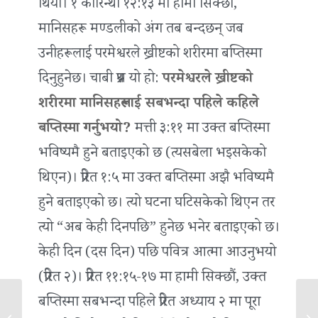
थियो। १ कोरिन्थी १२:१३ मा हामी सिक्छौं,
मानिसहरू मण्डलीको अंग तब बन्दछन् जब
उनीहरूलाई परमेश्वरले ख्रीष्टको शरीरमा बप्‍तिस्मा
दिनुहुनेछ। चाबी प्रश्न यो हो:
परमेश्वरले ख्रीष्टको
शरीरमा मानिसहरूलाई सबभन्दा पहिले कहिले
बप्‍तिस्मा गर्नुभयो?
मत्ती ३:११ मा उक्त बप्‍तिस्मा
भविष्यमै हुने बताइएको छ (त्यसबेला भइसकेको
थिएन)। प्रेरित १:५ मा उक्त बप्‍तिस्मा अझै भविष्यमै
हुने बताइएको छ। त्यो घटना घटिसकेको थिएन तर
त्यो “अब केही दिनपछि” हुनेछ भनेर बताइएको छ।
केही दिन (दस दिन) पछि पवित्र आत्मा आउनुभयो
(प्रेरित २)। प्रेरित ११:१५-१७ मा हामी सिक्छौं, उक्त
बप्‍तिस्मा सबभन्दा पहिले प्रेरित अध्याय २ मा पूरा
अनुग्रहको प्रबन्ध
सङ्