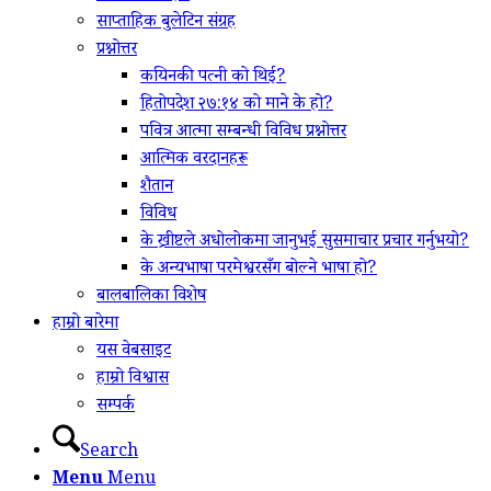
साप्ताहिक बुलेटिन संग्रह
प्रश्नोत्तर
कयिनकी पत्नी को थिई?
हितोपदेश २७:१४ को माने के हो?
पवित्र आत्मा सम्बन्धी विविध प्रश्नोत्तर
आत्मिक वरदानहरू
शैतान
विविध
के ख्रीष्टले अधोलोकमा जानुभई सुसमाचार प्रचार गर्नुभयो?
के अन्यभाषा परमेश्वरसँग बोल्ने भाषा हो?
बालबालिका विशेष
हाम्रो बारेमा
यस वेबसाइट
हाम्रो विश्वास
सम्पर्क
Search
Menu
Menu