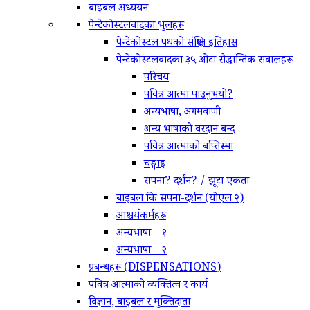
बाइबल अध्ययन
पेन्टेकोस्टलवादका भुलहरू
पेन्टेकोस्टल पथको संक्षिप्‍त इतिहास
पेन्टेकोस्टलवादका ३५ ओटा सैद्धान्तिक सवालहरू
परिचय
पवित्र आत्मा पाउनुभयो?
अन्यभाषा, अगमवाणी
अन्य भाषाको वरदान बन्द
पवित्र आत्माको बप्‍तिस्मा
चङ्गाइ
सपना? दर्शन? / झूटा एकता
बाइबल कि सपना-दर्शन (योएल २)
आश्चर्यकर्महरू
अन्यभाषा – १
अन्यभाषा – २
प्रबन्धहरू (DISPENSATIONS)
पवित्र आत्माको व्यक्तित्व र कार्य
विज्ञान, बाइबल र मुक्तिदाता