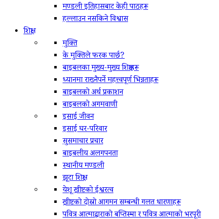
मण्डली इतिहासबाट केही पाठहरू
हल्लाउन नसकिने विश्वास
शिक्षा
मुक्ति
के मुक्तिले फरक पार्छ?
बाइबलका मुख्य-मुख्य शिक्षाहरू
ध्यानमा राख्नैपर्ने महत्त्वपूर्ण भिन्नताहरू
बाइबलको अर्थ प्रकाशन
बाइबलको अगमवाणी
इसाई जीवन
इसाई घर-परिवार
सुसमाचार प्रचार
बाइबलीय अलगपनता
स्थानीय मण्डली
झूटा शिक्षा
येशू ख्रीष्टको ईश्वरत्व
ख्रीष्टको दोस्रो आगमन सम्बन्धी गलत धारणाहरू
पवित्र आत्माद्वाराको बप्तिस्मा र पवित्र आत्माको भरपूरी