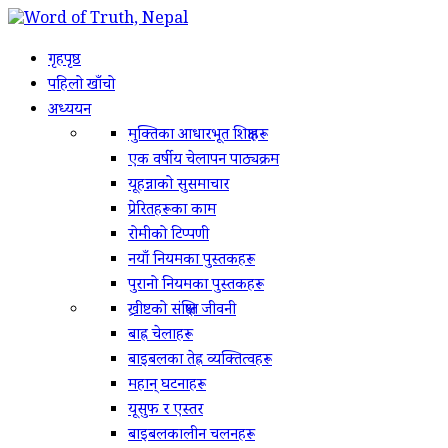
गृहपृष्ठ
पहिलो खाँचो
अध्ययन
मुक्तिका आधारभूत शिक्षाहरू
एक वर्षीय चेलापन पाठ्यक्रम
यूहन्नाको सुसमाचार
प्रेरितहरूका काम
रोमीको टिप्पणी
नयाँ नियमका पुस्तकहरू
पुरानो नियमका पुस्तकहरू
ख्रीष्टको संक्षिप्त जीवनी
बाह्र चेलाहरू
बाइबलका तेह्र व्यक्तित्वहरू
महान् घटनाहरू
यूसुफ र एस्तर
बाइबलकालीन चलनहरू