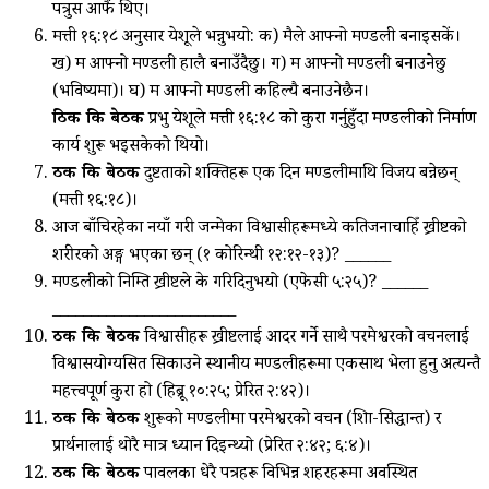
पत्रुस आफैं थिए।
मत्ती १६:१८ अनुसार येशूले भन्नुभयो:
क) मैले आफ्नो मण्डली बनाइसकें।
ख) म आफ्नो मण्डली हालै बनाउँदैछु। ग) म आफ्नो मण्डली बनाउनेछु
(भविष्यमा)। घ) म आफ्नो मण्डली कहिल्यै बनाउनेछैन।
ठिक कि बेठीक
प्रभु येशूले मत्ती १६:१८ को कुरा गर्नुहुँदा मण्डलीको निर्माण
कार्य शुरू भइसकेको थियो।
ठीक कि बेठीक
दुष्टताको शक्तिहरू एक दिन मण्डलीमाथि विजय बन्नेछन्
(मत्ती १६:१८)।
आज बाँचिरहेका नयाँ गरी जन्मेका विश्वासीहरूमध्ये कतिजनाचाहिँ ख्रीष्टको
शरीरको अङ्ग भएका छन् (१ कोरिन्थी १२:१२-१३)? ______
मण्डलीको निम्ति ख्रीष्टले के गरिदिनुभयो (एफेसी ५:२५)? ______
________________________
ठीक कि बेठीक
विश्वासीहरू ख्रीष्टलाई आदर गर्ने साथै परमेश्वरको वचनलाई
विश्वासयोग्यसित सिकाउने स्थानीय मण्डलीहरूमा एकसाथ भेला हुनु अत्यन्तै
महत्त्वपूर्ण कुरा हो (हिब्रू १०:२५; प्रेरित २:४२)।
ठीक कि बेठीक
शुरूको मण्डलीमा परमेश्वरको वचन (शिक्षा-सिद्धान्त) र
प्रार्थनालाई थोरै मात्र ध्यान दिइन्थ्यो (प्रेरित २:४२; ६:४)।
ठीक कि बेठीक
पावलका धेरै पत्रहरू विभिन्न शहरहरूमा अवस्थित