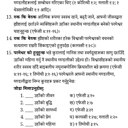
मण्डलीहरूलाई सम्बोधन गरिएका थिए (१ कोरिन्थी १:२; गलाती १:२; १
थेस्सलोनिकी १:१ आदि)।
ठीक कि बेठीक
आत्मिक रूपमा स्वस्थ रहने, बढ्दै जाने, आफ्नो जीवनद्वारा
ख्रीष्टलाई दर्शाउने व्यक्तिहरूले उहाँका स्थानीय मण्डलीहरू बनेको परमेश्वर
चाहनुहुन्छ (एफेसी ४:११-१६)।
ठीक कि बेठीक
ख्रीष्टको शरीरका हरेक विश्वासी परमेश्वरको वचनको
सत्यतामा राम्ररी सिकाइएको हुनुपर्दछ (कलस्सी १:२८)।
परमेश्वर को हुनुहुन्छ
भन्ने कुरालाई मानिस तथा स्वर्गदूतहरूका सामु दर्शाउँदै
उहाँको महिमा गर्नु नै स्थानीय मण्डलीको उद्देश्य हो। विश्वासीहरूको स्थानीय
शरीर स्वस्थ रहँदै बाइबलीय नमूनाबमोजिम क्रियाशील बन्ने क्रममा (एफेसी
४:११-१६; १ तिमोथी ३:१-१६) परमेश्वरले आफ्नो स्थानीय मण्डलीमा,
मण्डलीद्वारा निम्न कुराहरू प्रकट गर्नुहुनेछ:
जोडा मिलाउनुहोस्:
____ उहाँको जीवन
क) एफेसी ३:१०
____ उहाँको बुद्धि
ख) एफेसी २:७
____ उहाँको सामर्थ्य
ग) एफेसी ३:२१
____ उहाँको प्रेम
घ) कलस्सी १:२७; गलाती २:२०
____ उहाँको महिमा
ङ) १ तिमोथी ३:१५