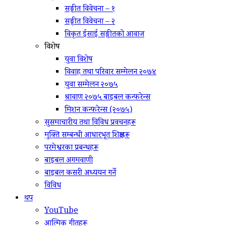
सङ्गीत विवेचना – १
सङ्गीत विवेचना – २
विकृत ईसाई सङ्गीतको आवाज
विशेष
युवा विशेष
विवाह तथा परिवार सम्मेलन २०७४
युवा सम्मेलन २०७५
श्रावाण २०७५ बाइबल कन्फरेन्स
मिशन कन्फरेन्स (२०७५)
सुसमाचारीय तथा विविध प्रवचनहरू
मुक्ति सम्बन्धी आधारभूत शिक्षाहरू
परमेश्वरका प्रबन्धहरू
बाइबल अगमवाणी
बाइबल कसरी अध्ययन गर्ने
विविध
थप
YouTube
आत्मिक गीतहरू