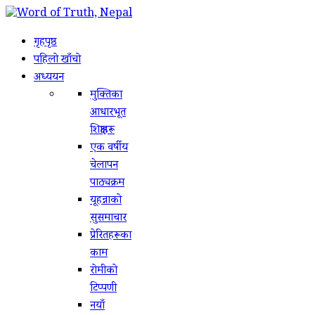
गृहपृष्ठ
पहिलो खाँचो
अध्ययन
मुक्तिका
आधारभूत
शिक्षाहरू
एक वर्षीय
चेलापन
पाठ्यक्रम
यूहन्नाको
सुसमाचार
प्रेरितहरूका
काम
रोमीको
टिप्पणी
नयाँ