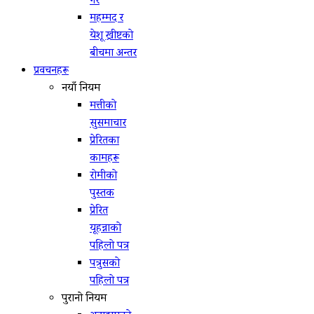
गर
महम्मद र
येशू ख्रीष्टको
बीचमा अन्तर
प्रवचनहरू
नयाँ नियम
मत्तीको
सुसमाचार
प्रेरितका
कामहरू
रोमीको
पुस्तक
प्रेरित
यूहन्नाको
पहिलो पत्र
पत्रुसको
पहिलो पत्र
पुरानो नियम