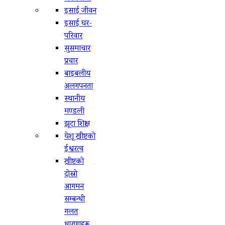
इसाई जीवन
इसाई घर-
परिवार
सुसमाचार
प्रचार
बाइबलीय
अलगपनता
स्थानीय
मण्डली
झूटा शिक्षा
येशू ख्रीष्टको
ईश्वरत्व
ख्रीष्टको
दोस्रो
आगमन
सम्बन्धी
गलत