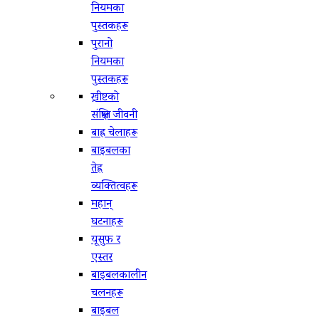
नियमका
पुस्तकहरू
पुरानो
नियमका
पुस्तकहरू
ख्रीष्टको
संक्षिप्त जीवनी
बाह्र चेलाहरू
बाइबलका
तेह्र
व्यक्तित्वहरू
महान्
घटनाहरू
यूसुफ र
एस्तर
बाइबलकालीन
चलनहरू
बाइबल