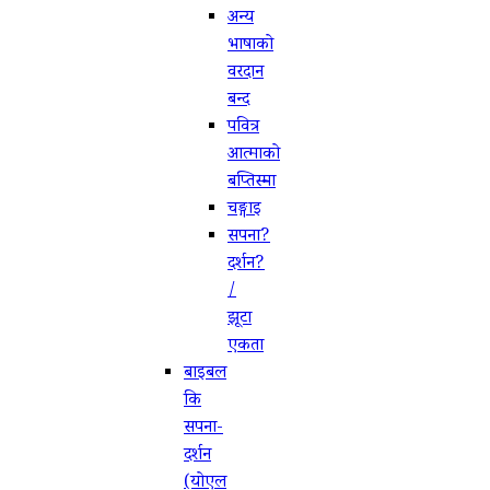
अन्य
भाषाको
वरदान
बन्द
पवित्र
आत्माको
बप्‍तिस्मा
चङ्गाइ
सपना?
दर्शन?
/
झूटा
एकता
बाइबल
कि
सपना-
दर्शन
(योएल