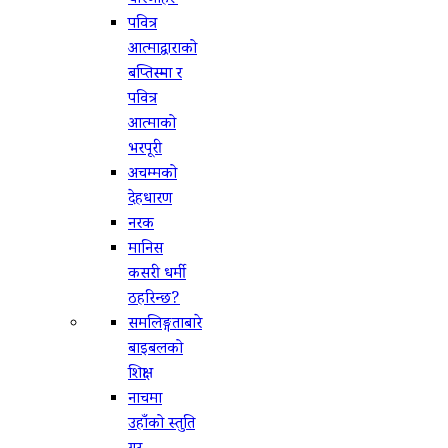
धारणाहरू
पवित्र
आत्माद्वाराको
बप्तिस्मा र
पवित्र
आत्माको
भरपूरी
अचम्मको
देहधारण
नरक
मानिस
कसरी धर्मी
ठहरिन्छ?
समलिङ्गताबारे
बाइबलको
शिक्षा
नाचमा
उहाँको स्तुति