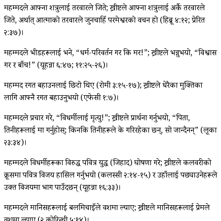
महम्मदले आफ्ना शत्रुलाई तरवारले जिते; ख्रीष्टले आफ्ना शत्रुलाई अर्कै तरवारले
जिते, अर्थात् आत्माको तरवारले जुनचाहिँ परमेश्वरको वचन हो (हिब्रू ४:१२; प्रेरित
२:३७)।
महम्मदले भीडहरूलाई भने, “धर्म-परिवर्तन गर कि मर!”; ख्रीष्टले भन्नुभयो, “विश्वास
गर र बाँच!” (यूहन्ना ६:४७; ११:२५-२६)।
महम्मद रगत बहाउनलाई छिटो थिए (रोमी ३:१५-१७); ख्रीष्टले धेरैका मुक्तिका
लागि आफ्नै रगत बहाउनुभयो (एफेसी १:७)।
महम्मदले प्रचार गरे, “विधर्मीलाई मृत्यु!”; ख्रीष्टले प्रार्थना गर्नुभयो, “पिता,
तिनीहरूलाई क्षमा गर्नुहोस्; किनकि तिनीहरूले के गरिरहेका छन्, सो जान्दैनन्” (लूका
२३:३४)।
महम्मदले विधर्मीहरूका विरुद्ध पवित्र युद्ध (जिहाद) घोषणा गरे; ख्रीष्टले कलवरीको
क्रूसमा पवित्र विजय हासिल गर्नुभयो (कलस्सी २:१४-१५) र उहाँलाई पछ्याउनेहरूले
उक्त विजयमा भाग पाउँदछन् (यूहन्ना १६:३३)।
महम्मदले मानिसहरूलाई बलमिचाइँले वशमा ल्याए; ख्रीष्टले मानिसहरूलाई प्रेमले