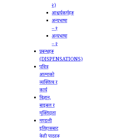
२)
आश्चर्यकर्महरू
अन्यभाषा
– १
अन्यभाषा
– २
प्रबन्धहरू
(DISPENSATIONS)
पवित्र
आत्माको
व्यक्तित्व र
कार्य
विज्ञान,
बाइबल र
मुक्तिदाता
मण्डली
इतिहासबाट
केही पाठहरू