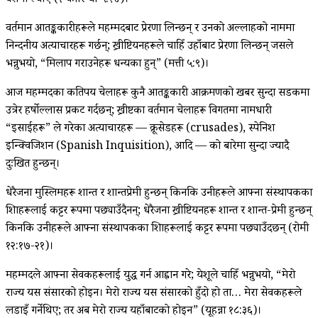
वशमा ल्याए (२ कोरिन्थी ५:१४)।
वर्तमान आतङ्ककारीहरूले महम्मदबाट प्रेरणा लिन्छन् र उनको अल्लाहको नाममा
निन्दनीय अत्याचारहरू गर्छन्; ख्रीष्टियनहरूले चाहिँ उहाँबाट प्रेरणा लिन्छन् जसले
भन्नुभयो, “मिलाप गराउनेहरू धन्यका हुन्” (मत्ती ५:९)।
आज महम्मदका कतिपय चेलाहरू कुनै आतङ्ककारी आक्रमणको खबर सुन्दा सडकमा
उत्रेर हर्षोल्लास प्रकट गर्दछन्; ख्रीष्टका वर्तमान चेलाहरू विगतमा नामधारी
“इसाईहरू” ले गरेका अत्याचारहरू — क्रूसेडहरू (crusades), स्पेनिश
इन्क्विजिशन (Spanish Inquisition), आदि — को बारेमा सुन्दा ज्यादै
दुःखित हुन्छन्।
धेरैजना मुस्लिमहरू शान्त र शान्तप्रेमी हुन्छन् किनकि उनीहरूले आफ्ना संस्थापकका
शिक्षाहरूलाई कट्टर रूपमा पछ्याउँदैनन्; धेरैजना ख्रीष्टियनहरू शान्त र शान्त-प्रेमी हुन्छन्
किनकि उनीहरूले आफ्ना संस्थापकका शिक्षाहरूलाई कट्टर रूपमा पछ्याउँदछन् (रोमी
१२:१७-२१)।
महम्मदले आफ्ना सेवकहरूलाई युद्ध गर्न आह्वान गरे; येशूले चाहिँ भन्नुभयो, “मेरो
राज्य यस संसारको होइन। मेरो राज्य यस संसारको हुँदो हो ता… मेरा सेवकहरूले
लडाइँ गर्नेथिए; तर अब मेरो राज्य यहाँबाटको होइन” (यूहन्ना १८:३६)।