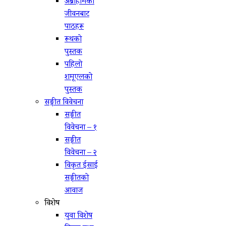
अब्राहामको
जीवनबाट
पाठहरू
रूथको
पुस्तक
पहिलो
शमूएलको
पुस्तक
सङ्गीत विवेचना
सङ्गीत
विवेचना – १
सङ्गीत
विवेचना – २
विकृत ईसाई
सङ्गीतको
आवाज
विशेष
युवा विशेष