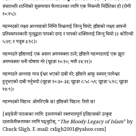
संसारभरि शान्तिको सुसमाचार फैलाउनका लागि एक मिसनरी निर्देशिका हो (रोमी
१०:१५)।
महम्मदको लक्ष्य अल्लाहको निम्ति विश्वलाई जित्‍नु थियो; ख्रीष्टको लक्ष्य आफ्नो
प्रतिस्थापनकारी मृत्युद्वारा पापको दण्ड र पापको शक्तिलाई जित्‍नु थियो (२ कोरिन्थी
५:२१; १ पत्रुस ३:१८)।
महम्मदले ख्रीष्टलाई एक असल अगमवक्ता ठाने; ख्रीष्टले महम्मदलाई एक झूटा
अगमवक्ता भनी घोषणा गरे (यूहन्ना १०:१०; मत्ती २४:११)।
महम्मदले अल्लाह मात्र ईश्वर भएको दाबी गरे; ख्रीष्टले आफू स्वयम् परमेश्वर
हुनुभएको दाबी गर्नुभयो (यूहन्ना १०:३०-३३; यूहन्ना ८:५८-५९; यूहन्ना ५:१८; यूहन्ना
१४:९)।
महम्मदको चिहान: ओगटिएकै छ! ख्रीष्टको चिहान: रित्तो छ!
[अङ्ग्रेजी पाठकका लागि: इस्लामको रक्तपातपूर्ण इतिहासको उत्कृष्ट
दस्तावेजीकरणका लागि पढ्नुहोस्, “
The Bloody Legacy of Islam
” by
Chuck Sligh. E-mail: csligh2001@yahoo.com]