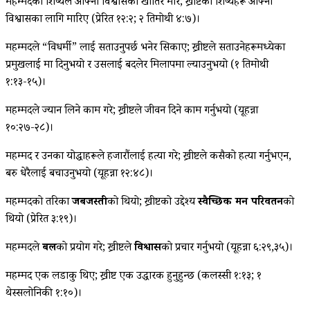
महम्मदका शिष्यले आफ्ना विश्वासको खातिर मारे; ख्रीष्टका शिष्यहरू आफ्ना
विश्वासका लागि मारिए (प्रेरित १२:२; २ तिमोथी ४:७)।
महम्मदले “विधर्मी” लाई सताउनुपर्छ भनेर सिकाए; ख्रीष्टले सताउनेहरूमध्येका
प्रमुखलाई क्षमा दिनुभयो र उसलाई बदलेर मिलापमा ल्याउनुभयो (१ तिमोथी
१:१३-१५)।
महम्मदले ज्यान लिने काम गरे; ख्रीष्टले जीवन दिने काम गर्नुभयो (यूहन्ना
१०:२७-२८)।
महम्मद र उनका योद्धाहरूले हजारौंलाई हत्या गरे; ख्रीष्टले कसैको हत्या गर्नुभएन,
बरु धेरैलाई बचाउनुभयो (यूहन्ना १२:४८)।
महम्मदको तरिका
जबर्जस्ती
को थियो; ख्रीष्टको उद्देश्य
स्वैच्छिक मन परिवर्तन
को
थियो (प्रेरित ३:१९)।
महम्मदले
बल
को प्रयोग गरे; ख्रीष्टले
विश्वास
को प्रचार गर्नुभयो (यूहन्ना ६:२९,३५)।
महम्मद एक लडाकु थिए; ख्रीष्ट एक उद्धारक हुनुहुन्छ (कलस्सी १:१३; १
थेस्सलोनिकी १:१०)।