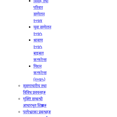
विवाह तथा
परिवार
सम्मेलन
२०७४
युवा सम्मेलन
२०७५
श्रावाण
२०७५
बाइबल
कन्फरेन्स
मिशन
कन्फरेन्स
(२०७५)
सुसमाचारीय तथा
विविध प्रवचनहरू
मुक्ति सम्बन्धी
आधारभूत शिक्षाहरू
परमेश्वरका प्रबन्धहरू