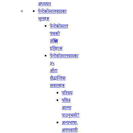
अध्ययन
पेन्टेकोस्टलवादका
भुलहरू
पेन्टेकोस्टल
पथको
संक्षिप्‍त
इतिहास
पेन्टेकोस्टलवादका
३५
ओटा
सैद्धान्तिक
सवालहरू
परिचय
पवित्र
आत्मा
पाउनुभयो?
अन्यभाषा,
अगमवाणी