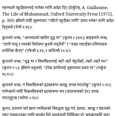
महम्मदले यहूदीहरूलाई मार्नका लागि आदेश दिए (हेर्नुहोस्, A. Guillaume,
The Life of Muhammad, Oxford University Press [1975],
p. 369; ख्रीष्टले चाहिँ सुसमाचार “पहिले यहूदीका लागि’ प्रचार गर्नका लागि आदेश
दिनुभयो (रोमी १:१६)।
कुरानले भन्छ, “अल्लाहको खातिर युद्ध गर” (कुरान २.२४४); बाइबलले भन्छ,
“हामी मासु र रगतको विरोधमा कुस्ती लड्दैनौं” र “हाम्रा लडाइँका हतियारहरू
शारीरिक छैनन्” (एफेसी ६:१२; २ कोरिन्थी १०:४)।
कुरानले भन्छ, “युद्ध गर र विधर्मीहरूलाई जहाँ-जहाँ भेट्टाउँछौं, त्यहाँ-त्यहाँ मार”
(कुरान ९.५); ख्रीष्टले भन्नुभयो, “हरेक प्राणीलाई सुसमाचार प्रचार गर” (मर्कूस
१६:१५)।
कुरानले भन्छ, म विधर्मीहरूको हृदयहरूमा आतङ्क उत्पन्न गराउनेछु” (कुरान ८.१२);
परमेश्वरले चाहिँ विश्वासीहरूको हृदयहरूमा भय (आदरभावको डर) उत्पन्न
गराउनुहुन्छ (यशैया ८:१३)।
कुरान, इस्लाम धर्म ग्रहण नगर्नेहरूको विरुद्धमा युद्ध गर्न, झगडा, आतङ्क र संहारको
लहर मच्च्याउनका लागि समर्थन दिने आतङ्कवादी निर्देशिका हो; बाइबलचाहिँ सारा