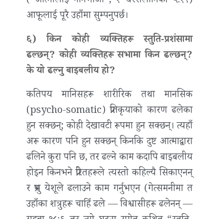
(“आत्मालाई ननिभाओ”, १ थेस्सलोनिकी ५:१९)
आफूलाई पूरै उहाँमा सुम्पनुपर्छ।
६) किन कोही व्यक्तिहरू स्तुति-प्रशंसामा
ढल्छन्? कोही व्यक्तिहरू सभामा किन ढल्छन्?
के यो ढल्नु बाइबलीय हो?
कतिपय मानिसहरू शारीरिक तथा मानसिक
(psycho-somatic) प्रतिकृयाको कारण ढलेका
हुन सक्छन्; कोही देखावटी रूपमा हुन सक्छन्। त्यहाँ
अरू कारण पनि हुन सक्छन् किनकि दुष्ट आत्माद्वारा
ढलिने कुरा पनि छ, तर ढल्ने काम कदापि बाइबलीय
होइन किनभने प्रेरितहरूले त्यस्तो कहिल्यै सिकाएनन्
र प्रभु येशूले ढलाउने काम गर्नुभएन (गेत्समनीमा त
उहाँका शत्रुहरू चाहिँ ढले — विश्वासीहरू ढलेनन् —