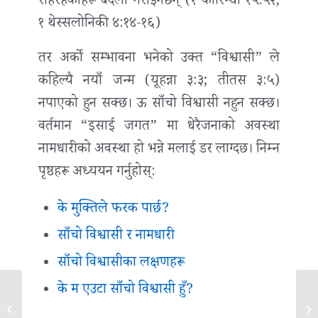
रहिरहेकाहरू बदली गराइनेछन् (१ कोरिन्थी १५:५२;
१ थेस्सलोनिकी ४:१४-१६)
तर अर्को सम्भावना भनेको उक्त “विश्वासी” ले
कहिल्यै नयाँ जन्म (यूहन्ना ३:३; तीतस ३:५)
नपाएको हुन सक्छ। ऊ साँचो विश्वासी नहुन सक्छ।
वर्तमान “इसाई जगत” मा धेरैजनाको अवस्था
नामधारीको अवस्था हो भन्ने मलाई डर लाग्दछ। निम्न
पृष्ठहरू अध्ययन गर्नुहोस्:
के मुक्तिले फरक पार्छ?
साँचो विश्वासी र नामधारी
साँचो विश्वासीका लक्षणहरू
के म एउटा साँचो विश्वासी हुँ?
हितोपदेश २७:१४ को माने के हो?