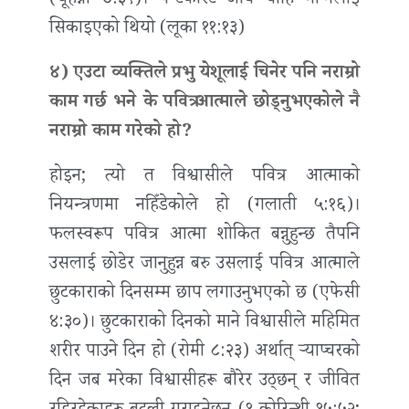
(यूहन्ना ७:३९)। पेन्टेकोस्ट अघि चाहिँ माग्नलाई
सिकाइएको थियो (लूका ११:१३)
४) एउटा व्यक्तिले प्रभु येशूलाई चिनेर पनि नराम्रो
काम गर्छ भने के पवित्र आत्माले छोड्नुभएकोले नै
नराम्रो काम गरेको हो?
होइन; त्यो त विश्वासीले पवित्र आत्माको
नियन्त्रणमा नहिँडेकोले हो (गलाती ५:१६)।
फलस्वरूप पवित्र आत्मा शोकित बन्नुहुन्छ तैपनि
उसलाई छोडेर जानुहुन्न बरु उसलाई पवित्र आत्माले
छुटकाराको दिनसम्म छाप लगाउनुभएको छ (एफेसी
४:३०)। छुटकाराको दिनको माने विश्वासीले महिमित
शरीर पाउने दिन हो (रोमी ८:२३) अर्थात् र्‍याप्चरको
दिन जब मरेका विश्वासीहरू बौरेर उठ्छन् र जीवित