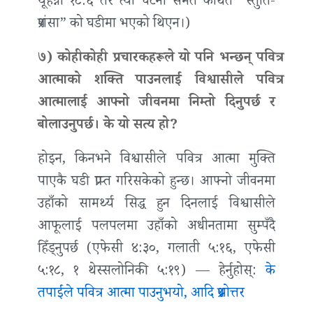
यूहन्ना १८:६ तर त्यो घटना समेत कथित “स्तुति-
प्रशंसा” को घडीमा भएको थिएन।)
७) कोहीकोही प्रचारकहरूले यो पनि भन्छन् पवित्र
आत्माको शक्ति पाउनलाई विश्वासीले पवित्र
आत्मालाई आफ्‍नो जीवनमा निम्तो दिनुपर्छ र
बोलाउनुपर्छ। के यो सत्य हो?
होइन, किनभने विश्वासीले पवित्र आत्मा मुक्ति
पाएकै घडी प्राप्‍त गरिसकेको हुन्छ। आफ्‍नो जीवनमा
उहाँको सामर्थ्य सिद्ध हुन दिनलाई विश्वासीले
आफूलाई पलपलमा उहाँको अधीनतामा सुम्पँदै
हिँड्नुपर्छ (एफेसी ४:३०, गलाती ५:१६, एफेसी
५:१८, १ थेस्सलोनिकी ५:१९) — हेर्नुहोस्:
के
तपाईंले पवित्र आत्मा पाउनुभयो, आदि प्रश्नोत्तर