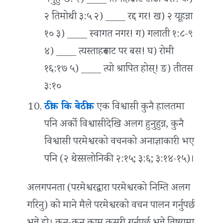
गर्नुहुन्छ:
१) ____ तिनीहरूबाट टाढा बस! क)
२ तिमोथी ३:५ २) ____ रद्द गर! ख) २ यूहन्ना
१० ३) ____ स्वागत नगर! ग) गलाती १:८-९
४) ____ त्यस्ताहरूबाट पर बस! घ) रोमी
१६:१७ ५) ____ त्यो श्रापित होस्! ङ) तीतस
३:१०
ठीक कि बेठीक
एक विश्वासी कुनै हालतमा
पनि अर्को विश्वासीदेखि अलग हुनुहुन्न, कुनै
विश्वासी परमेश्वरको वचनको अनाज्ञाकारी भए
पनि (२ थेस्सलोनिकी २:१५; ३:६; ३:१४-१५)।
अलगपनता (परमेश्वरद्वारा परमेश्वरको निम्ति अलग
गरिनु) को माने मैले परमेश्वरको वचन पालन गर्नुपर्छ