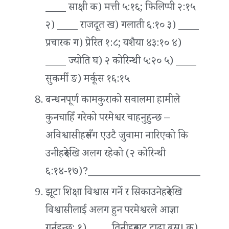
____ साक्षी क) मत्ती ५:१६; फिलिप्पी २:१५
२) ____ राजदूत ख) गलाती ६:१० ३) ____
प्रचारक ग) प्रेरित १:८; यशैया ४३:१० ४)
____ ज्योति घ) २ कोरिन्थी ५:२० ५) ____
सुकर्मी ङ) मर्कूस १६:१५
बन्धनपूर्ण कामकुराको सवालमा हामीले
कुनचाहिँ गरेको परमेश्वर चाहनुहुन्छ –
अविश्वासीहरूसँग एउटै जुवामा नारिएको कि
उनीहरूदेखि अलग रहेको (२ कोरिन्थी
६:१४-१७)?______________________
झूटा शिक्षा विश्वास गर्ने र सिकाउनेहरूदेखि
विश्वासीलाई अलग हुन परमेश्वरले आज्ञा