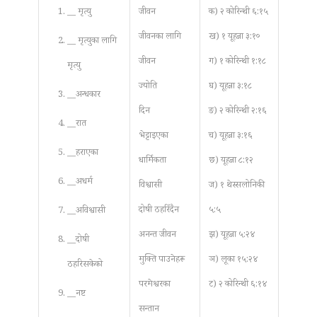
__ मृत्यु
जीवन
क) २ कोरिन्थी ६:१५
जीवनका लागि
ख) १ यूहन्ना ३:१०
__ मृत्युका लागि
जीवन
ग) १ कोरिन्थी १:१८
मृत्यु
ज्योति
घ) यूहन्ना ३:१८
__अन्धकार
दिन
ङ) २ कोरिन्थी २:१६
__रात
भेट्टाइएका
च) यूहन्ना ३:१६
__हराएका
धार्मिकता
छ) यूहन्ना ८:१२
__अधर्म
विश्वासी
ज) १ थेस्सलोनिकी
दोषी ठहरिँदैन
५:५
__अविश्वासी
अनन्त जीवन
झ) यूहन्ना ५:२४
__दोषी
मुक्ति पाउनेहरू
ञ) लूका १५:२४
ठहरिसकेको
परमेश्वरका
ट) २ कोरिन्थी ६:१४
__नष्ट
सन्तान