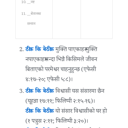
__नष्ट
__शैतानका
सन्तान
ठीक कि बेठीक
मुक्ति पाएकाहरू मुक्ति
नपाएकाहरूभन्दा भिन्नै किसिमले जीवन
बिताएको परमेश्वर चाहनुहुन्छ (एफेसी
४:१७-२०; एफेसी ५:८)।
ठीक कि बेठीक
विश्वासी यस संसारमा छैन
(यूहन्ना १७:११; फिलिप्पी २:१५-१६)।
ठीक कि बेठीक
यो संसार विश्वासीको घर हो
(१ पत्रुस २:११; फिलिप्पी ३:२०)।