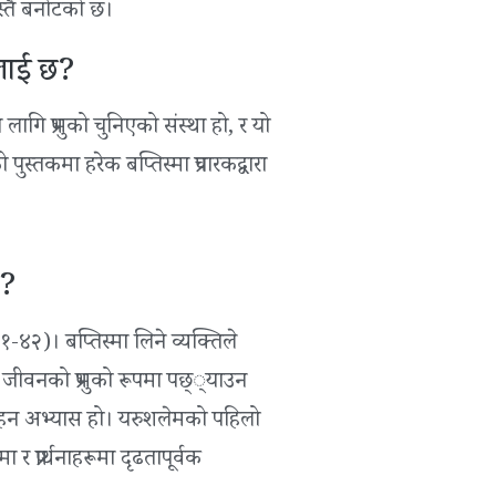
 यस्तै बनोटको छ।
सलाई छ?
गि प्रभुको चुनिएको संस्था हो, र यो
पुस्तकमा हरेक बप्तिस्मा प्रचारकद्वारा
छ?
:४१-४२)। बप्तिस्मा लिने व्यक्तिले
 जीवनको प्रभुको रूपमा पछ््याउन
 र गहन अभ्यास हो। यरुशलेमको पहिलो
 र प्रार्थनाहरूमा दृढतापूर्वक