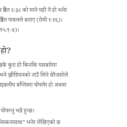
प्रेरित २:३८ को माने यही नै हो भनेर
प्रेरित पावलले बताए (रोमी १:१६)।
 १५:१-४)।
 हो?
दुःखकै कुरा हो किनकि यसबारेमा
ने ख्रीष्टियनको नाउँ लिने धेरैजसोले
बाइबलीय बप्तिस्मा चोपलेर हो अथवा
ोपल्नु भन्ने हुन्छ।
ि निस्कनासाथ” भनेर लेखिएको छ