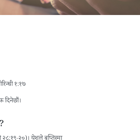
ोरिन्थी १:१७
ाफ दिनेछौं।
ो?
 २८:१९-२०)। येशूले बप्तिस्मा