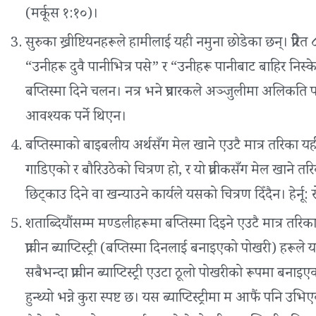
(मर्कूस १:१०)।
सुरुका ख्रीष्टियनहरूले हामीलाई यही नमुना छोडेका छन्। प्रेरित ८:३
“उनीहरू दुवै पानीभित्र पसे” र “उनीहरू पानीबाट बाहिर निस
बप्तिस्मा दिने चलन। नत्र भने प्रचारकले अञ्जुलीमा अलिकति पानी ल
आवश्यक पर्ने थिएन।
बप्तिस्माको बाइबलीय अर्थसँग मेल खाने एउटै मात्र तरिका यही न
गाडिएको र बौरिउठेको चित्रण हो, र यो प्रतीकसँग मेल खाने तरि
छिट्काउ दिने वा खन्याउने कार्यले यसको चित्रण दिँदैन। हेर्नू:
शताब्दियौंसम्म मण्डलीहरूमा बप्तिस्मा दिइने एउटै मात्र तरिका चो
प्राचीन ब्याप्टिस्ट्री (बप्तिस्मा दिनलाई बनाइएको पोखरी) हरूल
सबैभन्दा प्राचीन ब्याप्टिस्ट्री एउटा ठूलो पोखरीको रूपमा बनाइ
हुन्थ्यो भन्ने कुरा स्पष्ट छ। यस ब्याप्टिस्ट्रीमा म आफैं पनि उभ