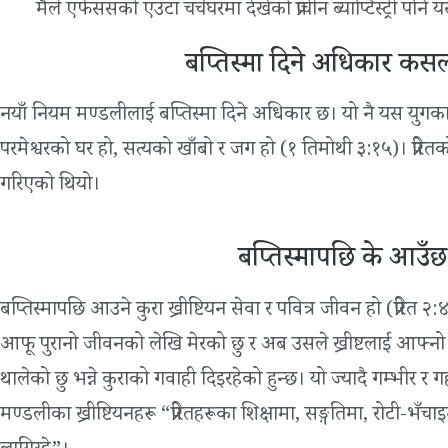
मैले एफेससको एउटा चर्चघरमा देखेको प्राचीन ब्याप्टिस्ट्री पनि
बप्तिस्मा दिने अधिकार क
नयाँ नियम मण्डलीलाई बप्तिस्मा दिने अधिकार छ। यो नै यस युगका ला
परमेश्वरको घर हो, सत्यको खाँबो र जग हो (१ तिमोथी ३:१५)। प्रेरितको 
गरिएको थियो।
बप्तिस्मापछि के आउँ
बप्तिस्मापछि आउने कुरा ख्रीष्टियन सेवा र पवित्र जीवन हो (प्रेरित २
आफू पुरानो जीवनको लेखि मेरको छु र अब उसले ख्रीष्टलाई आफ्नो
थालेको छु भन्ने कुराको गवाही दिइरहेको हुन्छ। यो ज्यादै गम्भीर
मण्डलीका ख्रीष्टियनहरू “प्रेरितहरूका शिक्षामा, सङ्गतिमा, रोटी-भँचाइमा