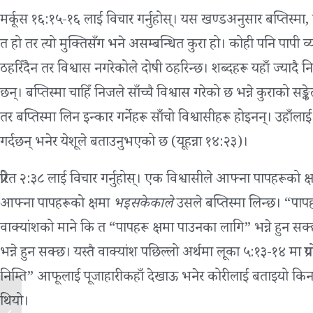
मर्कूस १६:१५-१६ लाई विचार गर्नुहोस्।
यस खण्डअनुसार बप्तिस्मा, वि
त हो तर त्यो मुक्तिसँग भने असम्बन्धित कुरा हो। कोही पनि पापी व
ठहरिँदैन तर विश्वास नगरेकोले दोषी ठहरिन्छ। शब्दहरू यहाँ ज्यादै निश्
छन्। बप्तिस्मा चाहिँ निजले साँच्चै विश्वास गरेको छ भन्ने कुराको सङ्के
तर बप्तिस्मा लिन इन्कार गर्नेहरू साँचो विश्वासीहरू होइनन्। उहाँलाई प
गर्दछन् भनेर येशूले बताउनुभएको छ (यूहन्ना १४:२३)।
प्रेरित २:३८ लाई विचार गर्नुहोस्।
एक विश्वासीले आफ्‍ना पापहरूको क्ष
आफ्ना पापहरूको क्षमा
भइसकेकाले
उसले बप्तिस्मा लिन्छ। “पापहर
वाक्यांशको माने कि त “पापहरू क्षमा पाउनका लागि” भन्ने हुन स
भन्ने हुन सक्छ। यस्तै वाक्यांश पछिल्लो अर्थमा लूका ५:१३-१४ मा 
निम्ति” आफूलाई पूजाहारीकहाँ देखाऊ भनेर कोरीलाई बताइयो किनकि ऊ
थियो।
सुसमाचार के हो?