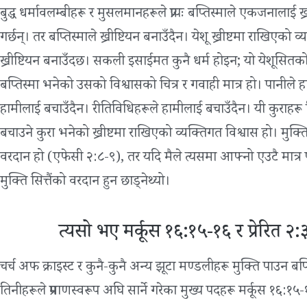
बुद्ध धर्मावलम्बीहरू र मुसलमानहरूले प्रायः बप्तिस्माले एकजनालाई ख्
गर्छन्। तर बप्तिस्माले ख्रीष्टियन बनाउँदैन। येशू ख्रीष्टमा राखिएक
ख्रीष्टियन बनाउँदछ। सकली इसाईमत कुनै धर्म होइन; यो येशूसितको
बप्तिस्मा भनेको उसको विश्वासको चित्र र गवाही मात्र हो। पानील
हामीलाई बचाउँदैन। रीतिविधिहरूले हामीलाई बचाउँदैन। यी कुराहरू 
बचाउने कुरा भनेको ख्रीष्टमा राखिएको व्यक्तिगत विश्वास हो। मुक्ति 
वरदान हो (एफेसी २:८-९), तर यदि मैले त्यसमा आफ्नो एउटै मात्
मुक्ति सित्तैंको वरदान हुन छाड्नेथ्यो।
त्यसो भए मर्कूस १६:१५-१६ र प्रेरित २:
चर्च अफ क्राइस्ट र कुनै-कुनै अन्य झूटा मण्डलीहरू मुक्ति पाउन बप्
तिनीहरूले प्रमाणस्वरूप अघि सार्ने गरेका मुख्य पदहरू मर्कूस १६:१५-१६ 