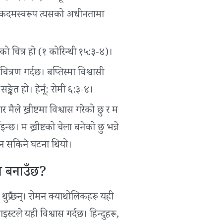
टा कदमस्वरूप त्यसको अधीनतामा
ाइको चित्र हो (१ कोरिन्थी १५:३-४)।
ित्रण गर्दछ। बप्तिस्मा विश्वासी
ङ्केत हो। हेर्नू: रोमी ६:३-४।
ैले ख्रीष्टमा विश्वास गरेको छु र म
न्छ। म ख्रीष्टको चेला बनेको छु भन्ने
ख्‍न सकिने घटना थियो।
यन बनाउँछ?
ू थुप्रै छन्। रोमन क्याथोलिकहरू यही
ाइस्टले यही विश्वास गर्दछ। हिन्दुहरू,