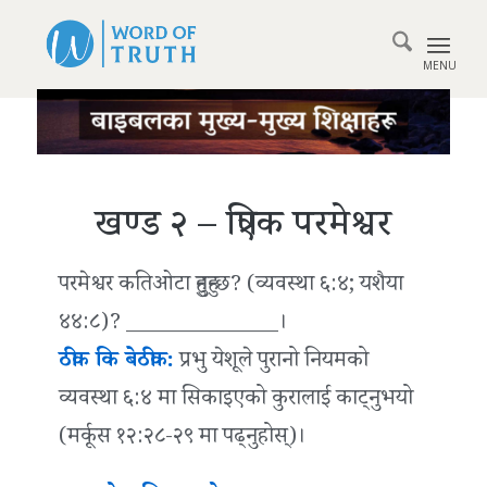
खण्ड २ – त्रिएक परमेश्वर
परमेश्वर कतिओटा हुनुहुन्छ? (व्यवस्था ६:४; यशैया
४४:८)? ______________।
ठीक कि बेठीक:
प्रभु येशूले पुरानो नियमको
व्यवस्था ६:४ मा सिकाइएको कुरालाई काट्नुभयो
(मर्कूस १२:२८-२९ मा पढ्नुहोस्)।