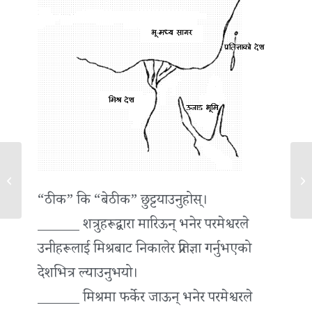
मिश्रबाट प्रस्थान
राज
“ठीक” कि “बेठीक” छुट्टयाउनुहोस्।
______ शत्रुहरूद्वारा मारिऊन् भनेर परमेश्वरले
उनीहरूलाई मिश्रबाट निकालेर प्रतिज्ञा गर्नुभएको
देशभित्र ल्याउनुभयो।
______ मिश्रमा फर्केर जाऊन् भनेर परमेश्वरले