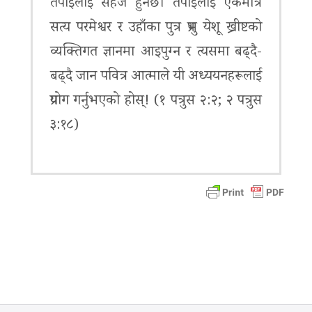
तपाईंलाई सहज हुनेछ। तपाईंलाई एकमात्र
सत्य परमेश्वर र उहाँका पुत्र प्रभु येशू ख्रीष्टको
व्यक्तिगत ज्ञानमा आइपुग्न र त्यसमा बढ्दै-
बढ्दै जान पवित्र आत्माले यी अध्ययनहरूलाई
प्रयोग गर्नुभएको होस्! (१ पत्रुस २:२; २ पत्रुस
३:१८)