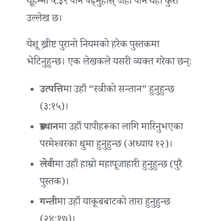
यूहन्‍ना ५:३९ पनि पढ्नुहोस् जहाँ पनि यही कुरा
उल्लेख छ।
येशू ख्रीष्ट पुरानो नियमको हरेक पुस्तकमा
भेटिनुहुन्छ। एक लेखकले यसरी व्यक्त गरेका छन्:
उत्पत्ति
मा उहाँ “स्त्रीको सन्तान” हुनुहुन्छ
(३:१५)।
प्रस्थान
मा उहाँ पापीहरूका लागि मारिनुभएका
परमेश्‍वरका थुमा हुनुहुन्छ (अध्याय १२)।
लेवी
मा उहाँ हाम्रो महापूजाहारी हुनुहुन्छ (पुरै
पुस्तक)।
गन्ती
मा उहाँ याकूबबाटको तारा हुनुहुन्छ
(२४:१७)।