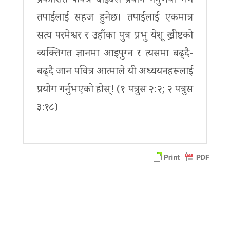
प्रकाशित पवित्र बाइबल प्रयोग गर्नुभयो भने
तपाईंलाई सहज हुनेछ। तपाईंलाई एकमात्र
सत्य परमेश्वर र उहाँका पुत्र प्रभु येशू ख्रीष्टको
व्यक्तिगत ज्ञानमा आइपुग्न र त्यसमा बढ्दै-
बढ्दै जान पवित्र आत्माले यी अध्ययनहरूलाई
प्रयोग गर्नुभएको होस्! (१ पत्रुस २:२; २ पत्रुस
३:१८)