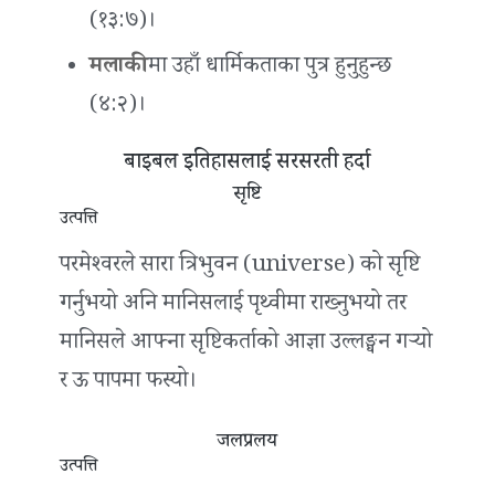
(१३:७)।
मलाकी
मा उहाँ धार्मिकताका पुत्र हुनुहुन्छ
(४:२)।
बाइबल इतिहासलाई सरसरती हर्दा
सृष्टि
उत्पत्ति
परमेश्‍वरले सारा त्रिभुवन (universe) को सृष्टि
गर्नुभयो अनि मानिसलाई पृथ्वीमा राख्नुभयो तर
मानिसले आफ्ना सृष्टिकर्ताको आज्ञा उल्लङ्घन गर्‍यो
र ऊ पापमा फस्यो।
जलप्रलय
उत्पत्ति