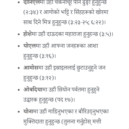
दानिएल
मा उहाँ चकनाचूर पार्ने ढुङ्गा हुनुहुन्छ
(२:३४) र आगोको भट्टि र सिंहहरूको खोरमा
साथ दिने मित्र हुनुहुन्छ (३:२३-२५; ६:२२)।
होशे
मा उहाँ दाऊदका महाराजा हुनुहन्छ (३:५)।
योएल
मा उहाँ आफ्ना जनहरूका आशा
हुनुहुन्छ (३:१६)।
आमोस
मा उहाँ इस्राइललाई छुटाउनुहुने जन
हुनुहुन्छ (३:१२)।
ओबदिया
मा उहाँ सियोन पर्वतमा हुनुहुने
उद्धारक हुनुहुन्छ (पद १७)।
योना
मा उहाँ गाडिनुभएका र बौरिउठ्नुभएका
मुक्तिदाता हुनुहुन्छ (तुलना गर्नुहोस् मत्ती