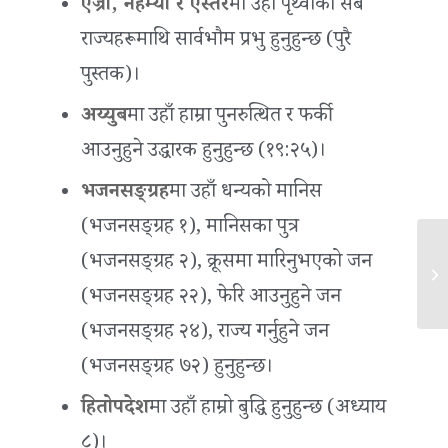
एज्रा, नेहम्या र एस्तर
मा उहाँ पृथ्वीका सबै
राज्यहरूमाथि सार्वभौम प्रभु हुनुहुन्छ (पुरै
पुस्तक)।
अय्युब
मा उहाँ हाम्रा पुनरुत्थित र फर्की
आउनुहुने उद्धारक हुनुहुन्छ (१९:२५)।
भजनसङ्ग्रह
मा उहाँ धन्यको मानिस
(भजनसङ्ग्रह १), मानिसका पुत्र
(भजनसङ्ग्रह २), क्रूसमा मारिनुभएको जन
उत्प
(भजनसङ्ग्रह २२), फेरि आउनुहुने जन
(भजनसङ्ग्रह २४), राज्य गर्नुहुने जन
(भजनसङ्ग्रह ७२) हुनुहुन्छ।
हितोपदेश
मा उहाँ हाम्रो बुद्धि हुनुहुन्छ (अध्याय
८)।