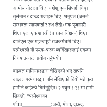
फरक-फरक पेशा भएका मानिसहरू थिए। दाऊद र
आमोस गोठाला थिए। यहोशू एक सिपाही थिए।
सुलेमान र दाऊद राजाहरू थिए। शमूएल (जसले
सम्भवतः न्यायकर्ता र रूथ लेखे) एक पूजाहारी
थिए। एज्रा एक शास्त्री (बाइबल शिक्षक) थिए।
दानिएल एक महत्त्वपूर्ण राजकर्मचारी थिए।
परमेश्‍वरले यी फरक-फरक व्यक्तिहरूलाई एकदम
विशेष प्रकारले प्रयोग गर्नुभयो।
बाइबल मानिसहरूद्वारा लेखिएको भए तापनि
बाइबल परमेश्‍वरद्वारा पनि लेखिएको थियो भन्ने कुरा
हामीले कहिल्यै बिर्सनुहुँदैन। २ पत्रुस १:२१ मा हामी
सिक्छौं, “परमेश्‍वरका
पवित्र____________(जस्तै, मोशा, दाऊद,