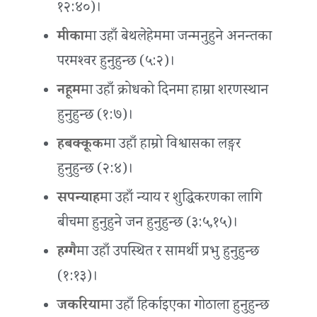
१२:४०)।
मीका
मा उहाँ बेथलेहेममा जन्मनुहुने अनन्तका
परमश्‍वर हुनुहुन्छ (५:२)।
नहूम
मा उहाँ क्रोधको दिनमा हाम्रा शरणस्थान
हुनुहुन्छ (१:७)।
हबक्कूक
मा उहाँ हाम्रो विश्वासका लङ्गर
हुनुहुन्छ (२:४)।
सपन्याह
मा उहाँ न्याय र शुद्धिकरणका लागि
बीचमा हुनुहुने जन हुनुहुन्छ (३:५,१५)।
हग्गै
मा उहाँ उपस्थित र सामर्थी प्रभु हुनुहुन्छ
(१:१३)।
जकरिया
मा उहाँ हिर्काइएका गोठाला हुनुहुन्छ