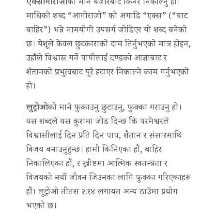
एक्सागोराजो
को माने बजारबाट किनेर निकाल्नु हो।
माथिको शब्द “आगोराजो” को अगाडि “एक्स” (“बाट
बाहिर”) भन्ने नामयोगी उपसर्ग जोडिएर यो शब्द बनेको
छ। येशूले केवल छुटकाराको दाम तिर्नुभएको मात्र होइन,
उहाँले विश्वास गर्ने पापीलाई दण्डको आज्ञाबाट र
शैतानको प्रभुत्वबाट पूरै हटाएर निकाल्ने काम गर्नुभएको
हो।
लुट्रोओ
को माने फुकाउनु छुटाउनु, फुक्का गराउनु हो।
यस शब्दले यस कुरामा जोड दिन्छ कि परमेश्वरले
विश्वासीलाई दिन प्रति दिन पाप, शैतान र संसारमाथि
विजय बनाउनुहुन्छ। हामी किनिएका हौं, बाहिर
निकालिएका हौं, र ख्रीष्टमा आत्मिक स्वतन्त्रता र
विजयको नयाँ जीवन जिउनका लागि फुक्का गरिएकाहरू
हौं। लुट्रोओ तीतस २:१४ लगायत अन्य ठाउँमा प्रयोग
भएको छ।