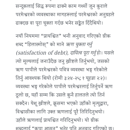
सन्दुकलाई सिद्ध रूपमा ढाक्ने काम गर्थ्यो जुन कुराले
परमेश्वरको व्यवस्थाका मागहरूलाई परमेश्वरको अनुग्रहले
ढाक्दछ वा पूरा चुक्ता गर्दछ भनेर सङ्केत दिँदैथियो।
नयाँ नियममा “प्रायश्चित” भनी अनुवाद गरिएको ग्रीक
शब्द “हिलास्मोस्” को माने
ऋण चुक्ता गर्नु
(satisfaction of debt), दायित्व पूरा गर्नु
हो। यसले
त्यो मूल्यलाई जनाउँदैछ जनु ख्रीष्टले तिर्नुभयो, जसको
ऋण पापीले परमेश्वरको पवित्र व्यवस्था भङ्ग गरेकोले
तिर्नु आवश्यक थियो (रोमी ३:२४-२५; १ यूहन्ना २:२)।
व्यवस्था भङ्ग गरेकोले पापीले परमेश्वरलाई तिर्नुपर्ने ऋण
ठूलो छ, यहाँ सम्म कि उसले कुनै हालतले त्यो तिर्न
सक्दैन। येशू ख्रीष्टले, क्रूसमा भएको उहाँको मृत्युद्वारा,
विश्वासीका लागि उक्त ऋणलाई पूरै तिरिदिनुभयो।
उहाँले ऋणलाई प्रायश्चित गरिदिनुभयो। यो ग्रीक
शब्दलाई “कृपा आसन” भनेर पनि अनुवाद गरिएको छ।