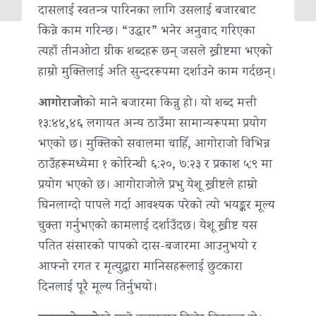
दासलाई स्वतन्त्र पारिनका लागि उसलाई बजारबाट
किन्ने काम गरिन्छ। “उद्धार” भनेर अनुवाद गरिएका
त्यहाँ तीनओटा ग्रीक शब्दहरू छन् जसले ख्रीष्टमा भएको
हाम्रो मुक्तिलाई अति सुन्दररूपमा दर्शाउने काम गर्दछन्।
आगोराजो
को माने बजारमा किन्नु हो। यो शब्द मत्ती
१३:४४,४६ लगायत अन्य ठाउँमा सामान्यरूपमा प्रयोग
भएको छ। मुक्तिको सवालमा चाहिँ, आगोराजो विभिन्न
ठाउँहरूमध्येमा १ कोरिन्थी ६:२०, ७:२३ र प्रकाश ५:९ मा
प्रयोग भएको छ। आगोराजोले प्रभु येशू ख्रीष्टले हाम्रो
घिनलाग्दो पापले गर्दा आवश्यक परेको त्यो भयङ्कर मूल्य
चुक्ता गर्नुभएको कामलाई दर्शाउँदछ। येशू ख्रीष्ट यस
पतित संसारको पापको दास-बजारमा आउनुभयो र
आफ्नो रगत र मृत्युद्वारा मानिसहरूलाई छुटकारा
दिनलाई पूरै मूल्य तिर्नुभयो।