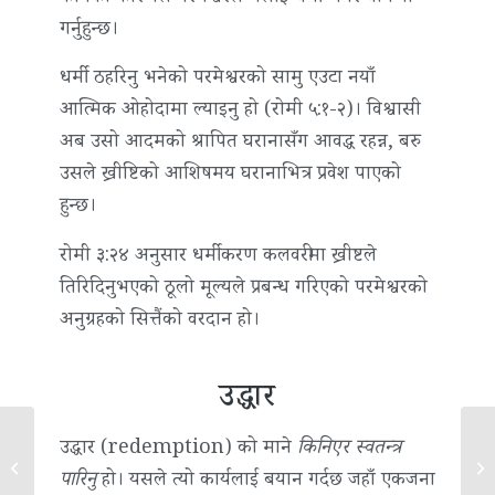
गर्नुहुन्छ।
धर्मी ठहरिनु भनेको परमेश्वरको सामु एउटा नयाँ
आत्मिक ओहोदामा ल्याइनु हो (रोमी ५:१-२)। विश्वासी
अब उसो आदमको श्रापित घरानासँग आवद्ध रहन्न, बरु
उसले ख्रीष्टिको आशिषमय घरानाभित्र प्रवेश पाएको
हुन्छ।
रोमी ३:२४ अनुसार धर्मीकरण कलवरीमा ख्रीष्टले
तिरिदिनुभएको ठूलो मूल्यले प्रबन्ध गरिएको परमेश्वरको
अनुग्रहको सित्तैंको वरदान हो।
उद्धार
उद्धार (redemption) को माने
किनिएर स्वतन्त्र
आधारात्मक बाइबल शब्दावली १
आध
पारिनु
हो। यसले त्यो कार्यलाई बयान गर्दछ जहाँ एकजना