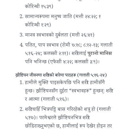
कोरिन्थी १५:३९)
सामान्यरूपमा मनुष्य जाति (मत्ती २४:२२; १
कोरिन्थी १:२९)
मानव स्वभावको दुर्बलता (मत्ती २६:४१)
पतित, पाप स्वभाव (रोमी ७:१८; ८:१२-१३; गलाती
५:१६-२४; कलस्सी २:११)। शरीरलाई
पुरानो मानिस
पनि भनिन्छ (एफेसी ४:२२; कलस्सी ३:९)।
ख्रीष्टियन जीवनमा शरीरको बारेमा पाठहरू (गलाती ५:१६-२४)
हामीले मुक्ति पाइसकेपछि पनि शरीर हामीसँगै
हुन्छ। ख्रीष्टियनसँग दुईटा “स्वभावहरू” हुन्छन्: शरीर
र आत्मा (गलाती ५:१६)।
शरीरचाहिँ भित्रपट्टि बास गरिरहेको शत्रु हो (गलाती
५:१७)। परमेश्वरले ख्रीष्टियनभित्र शरीर
छोडिराख्‍नुभएको छ, हामीलाई रूप देखेर होइन तर