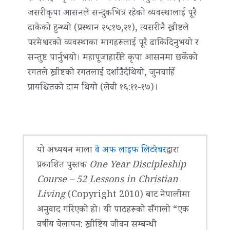
जसरी कृपा आसनले सन्दुकभित्र रहेको व्यवस्थालाई पूरै
ढाकेको हुन्थ्यो (प्रस्थान २५:१७,२१), त्यसरी नै ख्रीष्टले
परमेश्वरको व्यवस्थाका मागहरूलाई पूरै ढाकिदिनुभयो र
सन्तुष्ट पार्नुभयो। महापूजाहारीले कृपा आसनमा छर्केको
रगतले ख्रीष्टको रगतलाई दर्शाउँदैथियो, जुनचाहिँ
प्रायश्चितको दाम थियो (लेवी १६:११-१७)।
यो अध्ययन माला
वे अफ लाइफ लिटरेचर
द्वारा
प्रकाशित पुस्तक
One Year Discipleship
Course – 52 Lessons in Christian
Living
(Copyright 2010) बाट नेपालीमा
अनुवाद गरिएको हो। यी पाठहरूको सँगालो “एक
वर्षीय चेलापन: ख्रीष्टिय जीवन सम्बन्धी