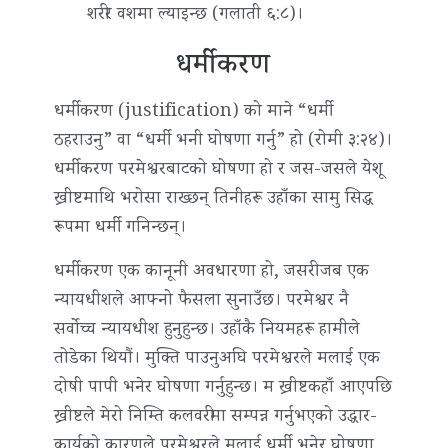
शरीर वशमा ल्याइन्छ (गलाती ६:८)।
धर्मीकरण
धर्मीकरण (justification) को माने “धर्मी
ठहराउनु” वा “धर्मी भनी घोषणा गर्नु” हो (रोमी ३:२४)।
धर्मीकरण परमेश्वरबाटको घोषणा हो र जस-जसले येशू
ख्रीष्टमाथि भरोसा राख्छन् तिनीहरू उहाँका सामु सिद्ध
रूपमा धर्मी गनिन्छन्।
धर्मीकरण एक कानूनी अवधारणा हो, जसरी जब एक
न्यायधीशले आफ्नो फैसला सुनाउँछ। परमेश्वर नै
सर्वोच्च न्यायधीश हुनुहुन्छ। उहाँकै नियमहरू हामीले
तोडेका थियौं। मुक्ति पाउनुअघि परमेश्वरले मलाई एक
दोषी पापी भनेर घोषणा गर्नुहुन्छ। म ख्रीष्टकहाँ आएपछि
ख्रीष्टले मेरो निम्ति कलवरीमा सम्पन्न गर्नुभएको उद्धार-
कार्यको कारणले परमेश्वरले मलाई धर्मी भनेर घोषणा