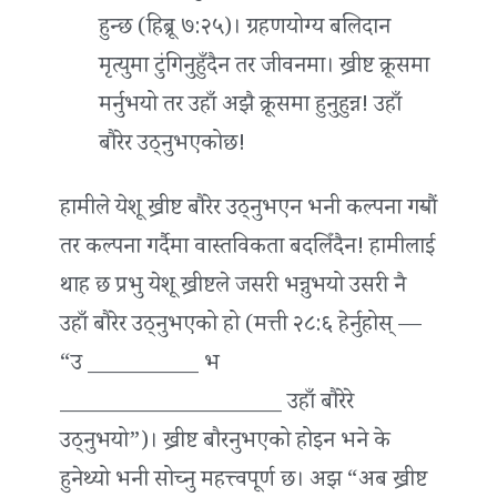
हुन्छ (हिब्रू ७:२५)। ग्रहणयोग्य बलिदान
मृत्युमा टुंगिनुहुँदैन तर जीवनमा। ख्रीष्ट क्रूसमा
मर्नुभयो तर उहाँ अझै क्रूसमा हुनुहुन्न! उहाँ
बौरेर उठ्नुभएकोछ!
हामीले येशू ख्रीष्ट बौरेर उठ्नुभएन भनी कल्पना गर्‍यौं
तर कल्पना गर्दैमा वास्तविकता बदलिँदैन! हामीलाई
थाह छ प्रभु येशू ख्रीष्टले जसरी भन्नुभयो उसरी नै
उहाँ बौरेर उठ्नुभएको हो (मत्ती २८:६ हेर्नुहोस् —
“उ __________ भ
____________________ उहाँ बौरेरे
उठ्नुभयो”)। ख्रीष्ट बौरनुभएको होइन भने के
हुनेथ्यो भनी सोच्नु महत्त्वपूर्ण छ। अझ “अब ख्रीष्ट