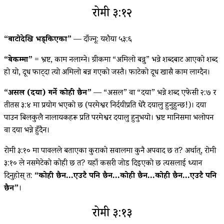
रोमी ३:१२
“बाटोदेखि भड्किएका”
— दाँज्नू: यशैया ५३:६
“बेकम्मा”
= भ्रष्ट, काम नलाग्‍ने। ग्रीकमा “अमिलो बन्नु” भन्ने शब्दबाट आएको शब्द
हो यो, दूध फाट्दा त्यो अमिलो बन्न गएको जस्तै। फाटेको दूध खासै काम लाग्दैन।
“असल (दया) गर्ने कोही छैन”
— “असल” वा “दया” भन्ने शब्द एफेसी २:७ र
तीतस ३:४ मा प्रयोग भएको छ (परमेश्वर निर्दयीप्रति धेरै दयालु हुनुहुन्छ!)। दया
पाउन बिलकुलै नालायकहरू प्रति परमेश्वर दयालु हुनुभयो। भ्रष्ट मानिसमा भलोपन
वा दया भन्ने हुँदैन।
रोमी ३:१० मा पावलले बताएका कुराको सवालमा कुनै अपवाद छ त? अर्थात्, रोमी
३:१० ले नसमेटेको कोही छ त? यहाँ कसरी जोड दिइएको छ त्यसलाई ध्यान
दिनुहोस् त:
“कोही छैन…एउटै पनि छैन…कोही छैन…कोही छैन…एउटै पनि
छैन”
।
रोमी ३:१३