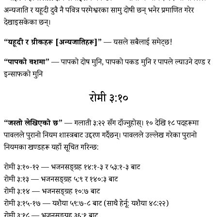
अन्यजाति र यहूदी दुवै नै पवित्र परमेश्वरका सामु दोषी छन् भनेर प्रमाणित गरेर
देखाइसकेका छन्।
“यहूदी र ग्रीकहरू [अन्यजातिहरू]”
— यसले सबैलाई समेट्छ!
“पापको वशमा”
— पापको दोष मुनि, पापको पकड मुनि र पापले ल्याउने दण्ड र
इन्साफको मुनि
रोमी ३:१०
“जस्तो लेखिएको छ”
— गलाती ३:२२ सँग दाँज्नुहोस्। १० देखि १८ पदहरूमा
पावलले पुरानो नियम शास्त्रबाट उद्दरण गर्दैछन्। पावलले उल्लेख गरेका पुरानो
नियमका खण्डहरू यहाँ सूचित गरिन्छ:
रोमी ३:१०-१२ — भजनसङ्ग्रह १४:१-३ र ५३:१-३ बाट
रोमी ३:१३ — भजनसङ्ग्रह ५:९ र १४०:३ बाट
रोमी ३:१४ — भजनसङ्ग्रह १०:७ बाट
रोमी ३:१५-१७ — यशैया ५९:७-८ बाट (साथै हेर्नू: यशैया ४८:२२)
रोमी ३:१८ — भजनसङ्ग्रह ३६:१ बाट