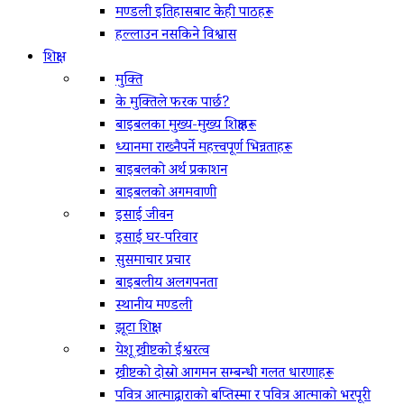
मण्डली इतिहासबाट केही पाठहरू
हल्लाउन नसकिने विश्वास
शिक्षा
मुक्ति
के मुक्तिले फरक पार्छ?
बाइबलका मुख्य-मुख्य शिक्षाहरू
ध्यानमा राख्नैपर्ने महत्त्वपूर्ण भिन्नताहरू
बाइबलको अर्थ प्रकाशन
बाइबलको अगमवाणी
इसाई जीवन
इसाई घर-परिवार
सुसमाचार प्रचार
बाइबलीय अलगपनता
स्थानीय मण्डली
झूटा शिक्षा
येशू ख्रीष्टको ईश्वरत्व
ख्रीष्टको दोस्रो आगमन सम्बन्धी गलत धारणाहरू
पवित्र आत्माद्वाराको बप्तिस्मा र पवित्र आत्माको भरपूरी