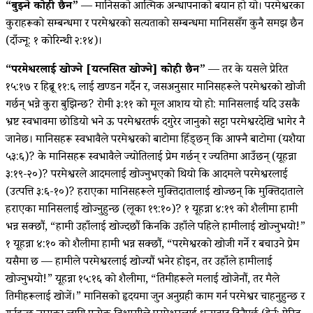
“बुझ्ने कोही छैन”
— मानिसको आत्मिक अन्धापनाको बयान हो यो। परमेश्वरका
कुराहरूको सम्बन्धमा र परमेश्वरको सत्यताको सम्बन्धमा मानिससँग कुनै समझ छैन
(दाँज्नू: १ कोरिन्थी २:१४)।
“परमेश्वरलाई खोज्ने [यत्‍नसित खोज्ने] कोही छैन”
— तर के यसले प्रेरित
१५:१७ र हिब्रू ११:६ लाई खण्डन गर्दैन र, जसअनुसार मानिसहरूले परमेश्वरको खोजी
गर्छन् भन्ने कुरा बुझिन्छ? रोमी ३:११ को मूल आशय यो हो: मानिसलाई यदि उसकै
भ्रष्ट स्वभावमा छोडियो भने ऊ परमेश्वरतर्फ दगुरेर जानुको सट्टा परमेश्वरदेखि भागेर नै
जानेछ। मानिसहरू स्वभावैले परमेश्वरको बाटोमा हिँड्छन् कि आफ्नै बाटोमा (यशैया
५३:६)? के मानिसहरू स्वभावैले ज्योतिलाई प्रेम गर्छन् र ज्यतिमा आउँछन् (यूहन्ना
३:१९-२०)? परमेश्वरले आदमलाई खोज्नुभएको थियो कि आदमले परमेश्वरलाई
(उत्पत्ति ३:६-१०)? हराएका मानिसहरूले मुक्तिदातालाई खोज्छन् कि मुक्तिदाताले
हराएका मानिसलाई खोज्नुहुन्छ (लूका १९:१०)? १ यूहन्ना ४:१९ को शैलीमा हामी
भन्न सक्छौं, “हामी उहाँलाई खोज्दछौं किनकि उहाँले पहिले हामीलाई खोज्नुभयो!”
१ यूहन्ना ४:१० को शैलीमा हामी भन्न सक्छौं, “परमेश्वरको खोजी गर्ने र बचाउने प्रेम
यसैमा छ — हामीले परमेश्वरलाई खोज्यौं भनेर होइन, तर उहाँले हामीलाई
खोज्नुभयो!” यूहन्ना १५:१६ को शैलीमा, “तिमीहरूले मलाई खोजेनौं, तर मैले
तिमीहरूलाई खोजें।” मानिसको हृदयमा जुन अनुग्रही काम गर्न परमेश्वर चाहनुहुन्छ र