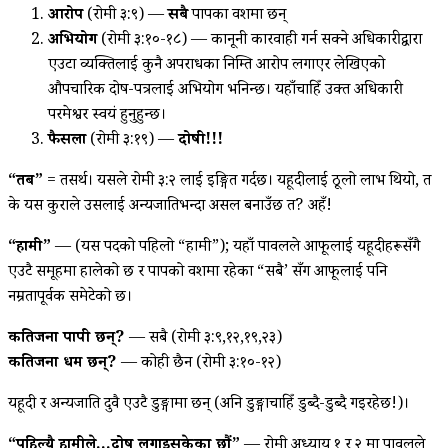
आरोप
(रोमी ३:९) —
सबै
पापका वशमा छन्
अभियोग
(रोमी ३:१०-१८) — कानूनी कारवाही गर्न सक्‍ने अधिकारीद्वारा
एउटा व्यक्तिलाई कुनै अपराधका निम्ति आरोप लगाएर लेखिएको
औपचारिक दोष-पत्रलाई अभियोग भनिन्छ। यहाँचाहिँ उक्त अधिकारी
परमेश्वर स्वयं हुनुहुन्छ।
फैसला
(रोमी ३:१९) —
दोषी!!!
“तब”
= तसर्थ। यसले रोमी ३:२ लाई इङ्गित गर्दछ। यहूदीलाई ठूलो लाभ थियो, त
के यस कुराले उसलाई अन्यजातिभन्दा असल बनाउँछ त? अहँ!
“हामी”
— (यस पदको पहिलो “हामी”); यहाँ पावलले आफूलाई यहूदीहरूसँगै
एउटै समूहमा हालेको छ र पापको वशमा रहेका “सबै’ सँग आफूलाई पनि
नम्रतापूर्वक समेटेको छ।
कतिजना पापी छन्?
— सबै (रोमी ३:९,१२,१९,२३)
कतिजना धर्मी छन्?
— कोही छैन (रोमी ३:१०-१२)
यहूदी र अन्यजाति दुवै एउटै डुङ्गामा छन् (अनि डुङ्गाचाहिँ डुब्दै-डुब्दै गइरहेछ!)।
“पहिल्यै हामीले…दोष लगाइसकेका छौं”
— रोमी अध्याय १ र २ मा पावलले