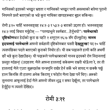
मानिसको हृदयको भयङ्कर भ्रष्टता र मानिसको भयङ्कर पापी अवस्थाको बारेमा पुरानो
नियमले प्रस्टै बताएको छ भन्ने कुरा माथिका खण्डहरूबाट बुझ्न सकिन्छ।
रोमी ३:१० चाहिँ भजनसङ्ग्रह १४:१-३ र ५३:१-३ बाटको उद्दरण हो। भजनसङ्ग्रह
१४:२ लाई विचार गर्नुहोस् — “परमप्रभुले स्वर्गबाट…हेर्नुभयो”।
परमेश्वरको
दृष्टिकोण
बाट हेर्दाको कुरा छ यहाँ! १ शमूएल १६:७ सँग दाँज्नुहोस्।
मानव
हृदयलाई परमेश्वरले
आफ्नो सर्वज्ञानी दृष्टिकोणबाट यसरी
देख्‍नुहुन्छ!
पद १० चाहिँ
त्यसपछिका पदले बताएको कुराको निचोर हो। यी सब पदहरूले हामी कति अधर्मी
छौं भन्ने कुरा देखाउँछन्। यी पदहरूले परमेश्वरबाटको मानव हृदयको रोग निदानलाई
प्रस्तुत गर्दछन्! (उदाहरण: मैले आफ्ना हातलाई सकेसम्म राम्ररी धोऊँला रे, तर ती
हातलाई मैले एउटा सुक्ष्मदर्शक यन्त्रमुनि राखेर हेर्न सकेँ भने सायद म छक्कै पर्छु
हाल किनकि ती हातमा अनेक किटाणु र फोहोर मैला देखा पर्ने थिए। अरूको
तुलनामा आफूलाई हेर्दा मैले आफ्नो जीवन शुद्ध र सफा देखूँला, तर परमेश्वरले
हेर्नुहुँदा म त्यस्तो देखिन्न)।
रोमी ३:११