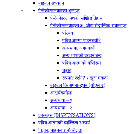
बाइबल अध्ययन
पेन्टेकोस्टलवादका भुलहरू
पेन्टेकोस्टल पथको संक्षिप्‍त इतिहास
पेन्टेकोस्टलवादका ३५ ओटा सैद्धान्तिक सवालहरू
परिचय
पवित्र आत्मा पाउनुभयो?
अन्यभाषा, अगमवाणी
अन्य भाषाको वरदान बन्द
पवित्र आत्माको बप्‍तिस्मा
चङ्गाइ
सपना? दर्शन? / झूटा एकता
बाइबल कि सपना-दर्शन (योएल २)
आश्चर्यकर्महरू
अन्यभाषा – १
अन्यभाषा – २
प्रबन्धहरू (DISPENSATIONS)
पवित्र आत्माको व्यक्तित्व र कार्य
विज्ञान, बाइबल र मुक्तिदाता