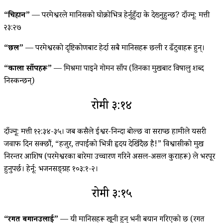
“चिहान”
— परमेश्वरले मानिसको घोक्रोभित्र हेर्नुहुँदा के देख्‍नुहुन्छ? दाँज्नू: मत्ती
२३:२७
“छल”
— परमेश्वरको दृष्टिकोणबाट हेर्दा सबै मानिसहरू छली र ढँटुवाहरू हुन्।
“काला साँपहरू”
— मिश्रमा पाइने गोमन साँप (तिनका मुखबाट विषालु शब्द
निस्कन्छन्)
रोमी ३:१४
दाँज्नू: मत्ती १२:३४-३५। जब कसैले ईश्वर-निन्दा बोल्छ वा सराप्छ हामीले यसरी
जवाफ दिन सक्छौं, “हजुर, तपाईंको भित्री हृदय देखिँदैछ है!” विश्वासीको मुख
निरन्तर आशिष (परमेश्वरका बारेमा उच्चारण गरिने असल-असल कुराहरू) ले भरपूर
हुनुपर्छ। हेर्नू: भजनसङ्ग्रह १०३:१-२।
रोमी ३:१५
“रगत बगानउलाई”
— यी मानिसहरू खूनी हुन् भनी बयान गरिएको छ (रगत