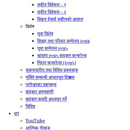
सङ्गीत विवेचना – १
सङ्गीत विवेचना – २
विकृत ईसाई सङ्गीतको आवाज
विशेष
युवा विशेष
विवाह तथा परिवार सम्मेलन २०७४
युवा सम्मेलन २०७५
श्रावाण २०७५ बाइबल कन्फरेन्स
मिशन कन्फरेन्स (२०७५)
सुसमाचारीय तथा विविध प्रवचनहरू
मुक्ति सम्बन्धी आधारभूत शिक्षाहरू
परमेश्वरका प्रबन्धहरू
बाइबल अगमवाणी
बाइबल कसरी अध्ययन गर्ने
विविध
थप
YouTube
आत्मिक गीतहरू