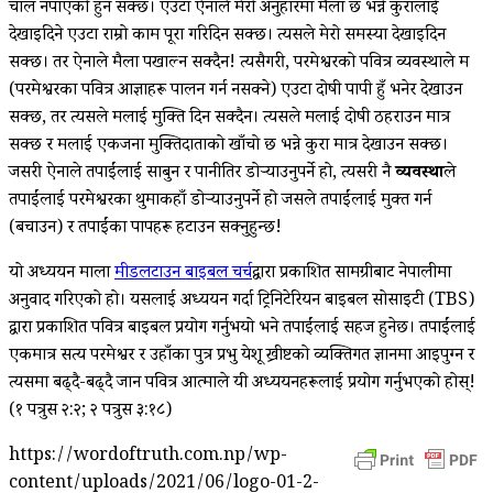
चाल नपाएको हुन सक्छ। एउटा ऐनाले मेरो अनुहारमा मैला छ भन्ने कुरालाई
देखाइदिने एउटा राम्रो काम पूरा गरिदिन सक्छ। त्यसले मेरो समस्या देखाइदिन
सक्छ। तर ऐनाले मैला पखाल्न सक्दैन! त्यसैगरी, परमेश्वरको पवित्र व्यवस्थाले म
(परमेश्वरका पवित्र आज्ञाहरू पालन गर्न नसक्‍ने) एउटा दोषी पापी हुँ भनेर देखाउन
सक्छ, तर त्यसले मलाई मुक्ति दिन सक्दैन। त्यसले मलाई दोषी ठहराउन मात्र
सक्छ र मलाई एकजना मुक्तिदाताको खाँचो छ भन्ने कुरा मात्र देखाउन सक्छ।
जसरी ऐनाले तपाईंलाई साबुन र पानीतिर डोर्‍याउनुपर्ने हो, त्यसरी नै
व्यवस्था
ले
तपाईंलाई परमेश्वरका थुमाकहाँ डोर्‍याउनुपर्ने हो जसले तपाईंलाई मुक्त गर्न
(बचाउन) र तपाईंका पापहरू हटाउन सक्‍नुहुन्छ!
यो अध्ययन माला
मीडलटाउन बाइबल चर्च
द्वारा प्रकाशित सामग्रीबाट नेपालीमा
अनुवाद गरिएको हो। यसलाई अध्ययन गर्दा ट्रिनिटेरियन बाइबल सोसाइटी (TBS)
द्वारा प्रकाशित पवित्र बाइबल प्रयोग गर्नुभयो भने तपाईंलाई सहज हुनेछ। तपाईंलाई
एकमात्र सत्य परमेश्वर र उहाँका पुत्र प्रभु येशू ख्रीष्टको व्यक्तिगत ज्ञानमा आइपुग्न र
त्यसमा बढ्दै-बढ्दै जान पवित्र आत्माले यी अध्ययनहरूलाई प्रयोग गर्नुभएको होस्!
(१ पत्रुस २:२; २ पत्रुस ३:१८)
https://wordoftruth.com.np/wp-
content/uploads/2021/06/logo-01-2-