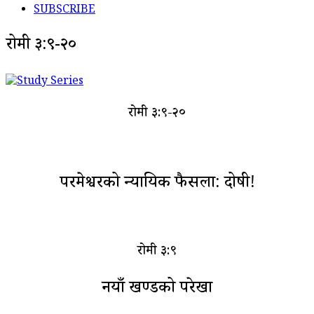
SUBSCRIBE
रोमी ३:९-२०
रोमी ३:९-२०
परमेश्वरको न्यायिक फैसला: दोषी!
रोमी ३:९
नयाँ खण्डको रूपरेखा