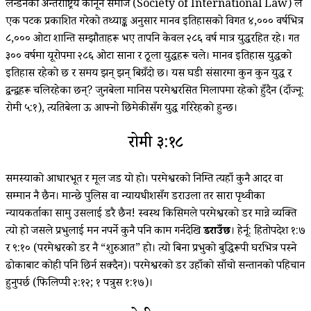
लन्डनको अन्तराष्ट्रिय कानून समाज (Society of International Law) ले
एक पटक प्रकाशित गरेको तथ्याङ्क अनुसार मानव इतिहासको विगत ४,००० वर्षभित्र
८,००० ओटा शान्ति सम्झौताहरू भए तापनि केवल २८६ वर्ष मात्र युद्धरहित रहे। गत
३०० वर्षमा यूरोपमा २८६ ओटा साना र ठूला युद्धहरू चले। मानव इतिहास युद्धको
इतिहास रहेको छ र समय झन् झन् बिग्रँदो छ। यस घडी संसारमा कुन कुन युद्ध र
द्वन्द्वहरू चलिरहेका छन्? जुनबेला मानिस परमेश्वरसित मिलापमा रहेको हुँदैन (दाँज्नू:
रोमी ५:१), त्यतिबेला ऊ आफ्नो छिमेकीसँग युद्ध गरिरेहको हुन्छ।
रोमी ३:१८
समस्याको आधारभूत र मूल जड यो हो। परमेश्वरको निम्ति त्यहाँ कुनै आदर वा
सम्मान नै छैन। मान्छे पुलिस वा न्यायधीशसँग डराउला तर सारा पृथ्वीका
न्यायकर्ताका सामु उसलाई डरै छैन! स्वस्थ किसिमले परमेश्वरको डर मान्ने व्यक्ति
त्यो हो जसले प्रभुलाई मन नपर्ने कुनै पनि काम गर्नदेखि
डराउँछ
। हेर्नू: हितोपदेश १:७
र ९:१० (परमेश्वरको डर नै “शुरुआत” हो। त्यो बिना प्रभुको बुद्धिरूपी घरभित्र पस्‍ने
ढोकाबाट कोही पनि छिर्न सक्दैन)। परमेश्वरको डर उहाँको साँचो सन्तानको पहिचान
हुनुपर्छ (फिलिप्पी २:१२; १ पत्रुस १:१७)।