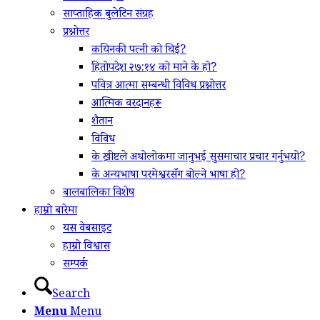
साप्ताहिक बुलेटिन संग्रह
प्रश्नोत्तर
कयिनकी पत्नी को थिई?
हितोपदेश २७:१४ को माने के हो?
पवित्र आत्मा सम्बन्धी विविध प्रश्नोत्तर
आत्मिक वरदानहरू
शैतान
विविध
के ख्रीष्टले अधोलोकमा जानुभई सुसमाचार प्रचार गर्नुभयो?
के अन्यभाषा परमेश्वरसँग बोल्ने भाषा हो?
बालबालिका विशेष
हाम्रो बारेमा
यस वेबसाइट
हाम्रो विश्वास
सम्पर्क
Search
Menu
Menu