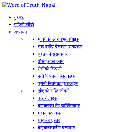
गृहपृष्ठ
पहिलो खाँचो
अध्ययन
मुक्तिका आधारभूत शिक्षाहरू
एक वर्षीय चेलापन पाठ्यक्रम
यूहन्नाको सुसमाचार
प्रेरितहरूका काम
रोमीको टिप्पणी
नयाँ नियमका पुस्तकहरू
पुरानो नियमका पुस्तकहरू
ख्रीष्टको संक्षिप्त जीवनी
बाह्र चेलाहरू
बाइबलका तेह्र व्यक्तित्वहरू
महान् घटनाहरू
यूसुफ र एस्तर
बाइबलकालीन चलनहरू