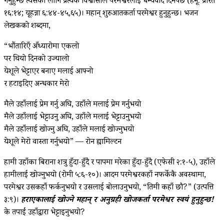
गर्नुहुन्छ त्यसका लागि प्रत्येक विश्वासीले परमेश्वरलाई धन्यवाद दिनैपर्छ (हेर्नू: प्रेरित
१६:१४; यूहन्ना ६:४४-४५,६५)। महान् शुरुआतकर्ता परमेश्वर हुनुहुन्छ। भजन
लेखकको शब्दमा,
“भौंतारिएँ अँध्यारोमा एकलो
पर थियो दिनको उज्यालो
येशूले भेट्टाएर बनाए मलाई आफ्नो
र हटाइदिए अन्धकार मेरो
मैले उहाँलाई प्रेम गर्नु अघि, उहाँले मलाई प्रेम गर्नुभयो
मैले उहाँलाई भेट्टाउनु अघि, उहाँले मलाई भेट्टाउनुभयो
मैले उहाँलाई खोज्नु अघि, उहाँले मलाई खोज्नुभयो
येशूले मेरो वास्ता गर्नुभयो” — रोन ह्यामिल्टन
हामी उहाँका बिराना शत्रु हुँदा-हुँदै र पापमा मरेका हुँदा-हुँदै (एफेसी २:१-५), उहाँले
हामीलाई खोज्नुभयो (रोमी ५:६-१०)। आदम परमेश्वरकहाँ नफर्केकै अवस्थामा,
परमेश्वर उसकहाँ फर्कनुभयो र उसलाई बोलाउनुभयो, “तिमी कहाँ छौ?” (उत्पत्ति
३:९)।
हराएकालाई खोज्ने महान् र अनुग्रही खोजकर्ता परमेश्वर स्वयं हुनुहुन्छ!
के तपाईं उहाँद्वारा भेट्टाइनुभयो?